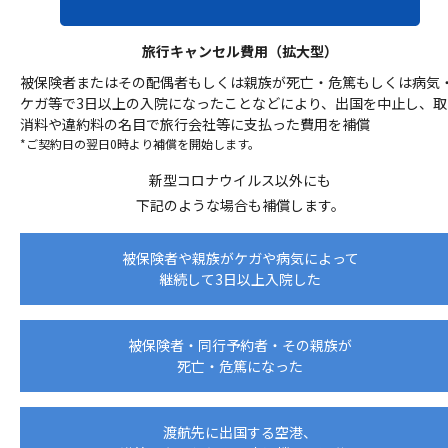
旅行キャンセル費用（拡大型）
被保険者またはその配偶者もしくは親族が死亡・危篤もしくは病気
ケガ等で3日以上の入院になったことなどにより、出国を中止し、取
消料や違約料の名目で旅行会社等に支払った費用を補償
*ご契約日の翌日0時より補償を開始します。
新型コロナウイルス以外にも
下記のような場合も補償します。
被保険者や親族がケガや病気によって
継続して3日以上入院した
被保険者・同行予約者・その親族が
死亡・危篤になった
渡航先に出国する空港、